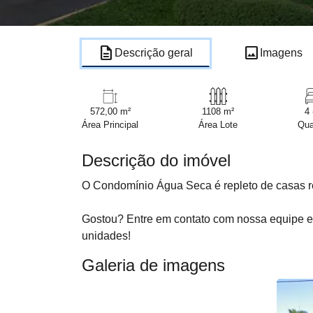
description
image
Descrição geral
Imagens
572,00 m²
1108 m²
4 
Área Principal
Área Lote
Qua
Descrição do imóvel
O Condomínio Água Seca é repleto de casas r
Gostou? Entre em contato com nossa equipe 
unidades!
Galeria de imagens