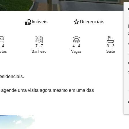
real_estate_agent
star
Imóveis
Diferenciais
- 4
7 - 7
4 - 4
3 - 3
rtos
Banheiro
Vagas
Suite
esidenciais.
e agende uma visita agora mesmo em uma das