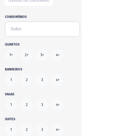
TERRENO EM CONDOMÍNIO
CONDOMÍNIOS
Todos
QUARTOS
1+
2+
3+
4+
BANHEIROS
1
2
3
4+
VAGAS
1
2
3
4+
SUITES
1
2
3
4+