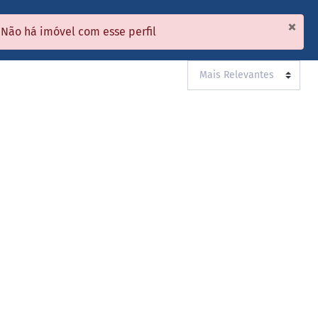
×
ÇAMENTOS
ANUNCIAR MEU IMÓVEL
ÁREA DO CLIENTE
Não há imóvel com esse perfil