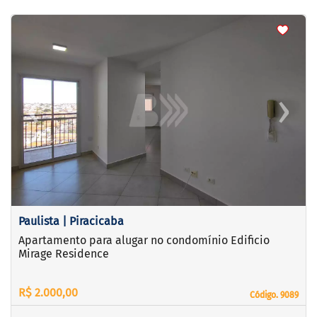
<
<
<
<
‹
›
Previous
Next
Paulista | Piracicaba
Apartamento para alugar no condomínio Edificio
Mirage Residence
R$ 2.000,00
Código. 9089
Código. 9089