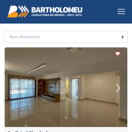
<
<
<
<
‹
›
Previous
Next