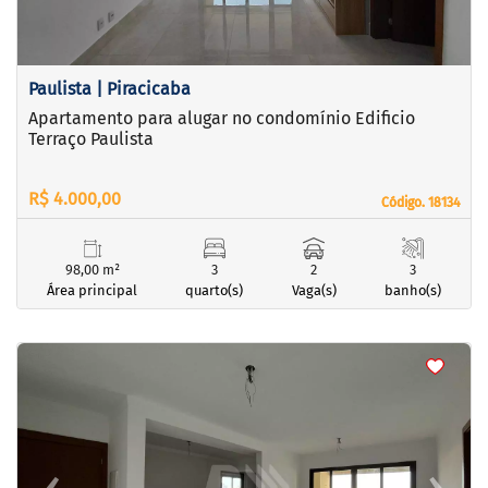
Paulista | Piracicaba
Apartamento para alugar no condomínio Edificio
Terraço Paulista
R$ 4.000,00
Código. 18134
Código. 18134
98,00 m²
3
2
3
Área principal
quarto(s)
Vaga(s)
banho(s)
<
<
<
<