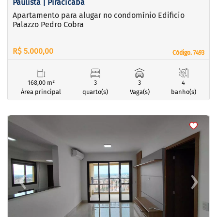
Paulista | Piracicaba
Apartamento para alugar no condomínio Edificio
Palazzo Pedro Cobra
R$ 5.000,00
Código. 7493
Código. 7493
168,00 m²
3
3
4
Área principal
quarto(s)
Vaga(s)
banho(s)
<
<
<
<
‹
›
Previous
Next