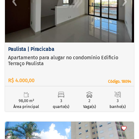
‹
›
Previous
Next
Paulista | Piracicaba
Apartamento para alugar no condomínio Edificio
Terraço Paulista
R$ 4.000,00
Código. 18094
Código. 18094
98,00 m²
3
2
3
Área principal
quarto(s)
Vaga(s)
banho(s)
<
<
<
<