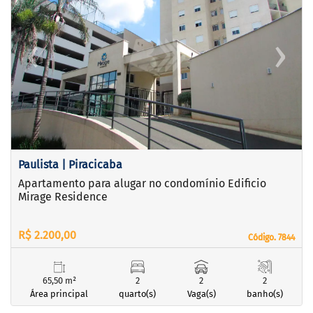
‹
›
Previous
Next
Paulista | Piracicaba
Apartamento para alugar no condomínio Edificio
Mirage Residence
R$ 2.200,00
Código. 7844
Código. 7844
65,50 m²
2
2
2
Área principal
quarto(s)
Vaga(s)
banho(s)